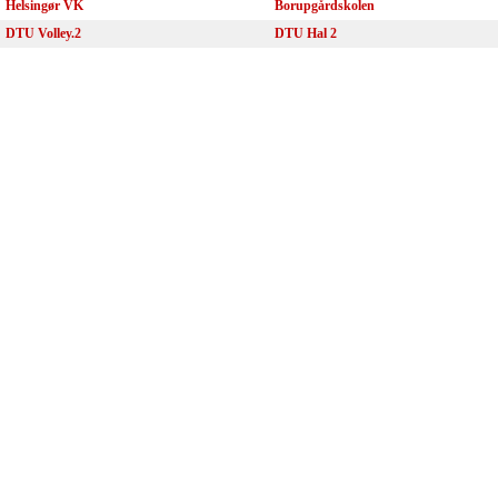
Helsingør VK
Borupgårdskolen
DTU Volley.2
DTU Hal 2