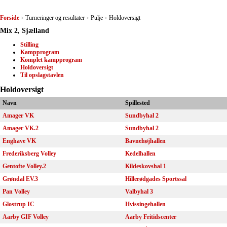
Forside
Turneringer og resultater
Pulje
Holdoversigt
>
>
>
Mix 2, Sjælland
Stilling
Kampprogram
Komplet kampprogram
Holdoversigt
Til opslagstavlen
Holdoversigt
Navn
Spillested
Amager VK
Sundbyhal 2
Amager VK.2
Sundbyhal 2
Enghave VK
Bavnehøjhallen
Frederiksberg Volley
Kedelhallen
Gentofte Volley.2
Kildeskovshal 1
Grøndal EV.3
Hillerødgades Sportssal
Pan Volley
Valbyhal 3
Glostrup IC
Hvissingehallen
Aarby GIF Volley
Aarby Fritidscenter