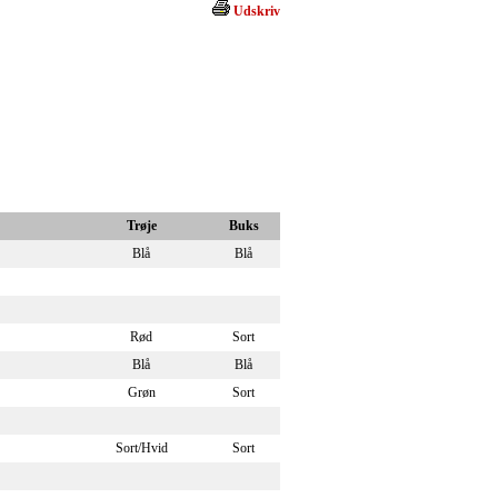
Udskriv
Trøje
Buks
Blå
Blå
Rød
Sort
Blå
Blå
Grøn
Sort
Sort/Hvid
Sort