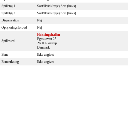
Spilletøj 1
Sort/Hvid (trøje) Sort (buks)
Spilletøj 2
Sort/Hvid (trøje) Sort (buks)
Dispensation
Nej
Oprykningsforbud
Nej
Hvissingehallen
Egeskoven 25
Spillested
2600 Glostrup
Danmark
Bane
Ikke angivet
Bemærkning
Ikke angivet