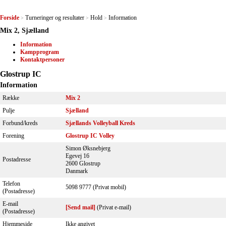
Forside
Turneringer og resultater
Hold
Information
>
>
>
Mix 2, Sjælland
Information
Kampprogram
Kontaktpersoner
Glostrup IC
Information
Række
Mix 2
Pulje
Sjælland
Forbund/kreds
Sjællands Volleyball Kreds
Forening
Glostrup IC Volley
Simon Øksnebjerg
Egevej 16
Postadresse
2600 Glostrup
Danmark
Telefon
5098 9777 (Privat mobil)
(Postadresse)
E-mail
[Send mail]
(Privat e-mail)
(Postadresse)
Hjemmeside
Ikke angivet