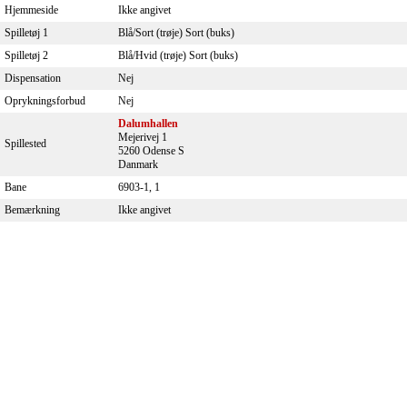
Hjemmeside
Ikke angivet
Spilletøj 1
Blå/Sort (trøje) Sort (buks)
Spilletøj 2
Blå/Hvid (trøje) Sort (buks)
Dispensation
Nej
Oprykningsforbud
Nej
Dalumhallen
Mejerivej 1
Spillested
5260 Odense S
Danmark
Bane
6903-1, 1
Bemærkning
Ikke angivet