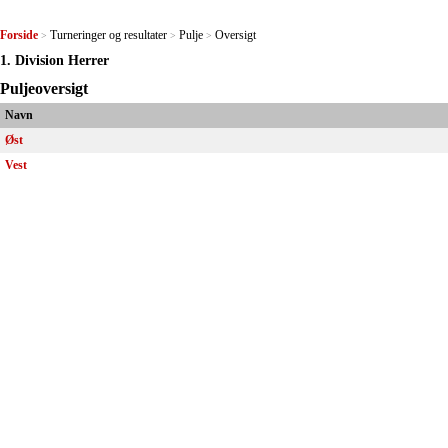
Forside
Turneringer og resultater
Pulje
Oversigt
>
>
>
1. Division Herrer
Puljeoversigt
Navn
Øst
Vest