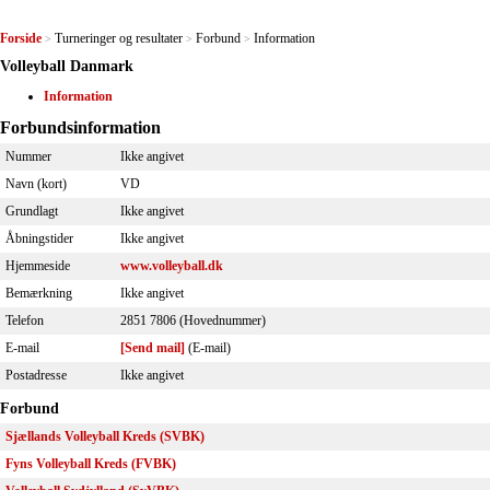
Forside
Turneringer og resultater
Forbund
Information
>
>
>
Volleyball Danmark
Information
Forbundsinformation
Nummer
Ikke angivet
Navn (kort)
VD
Grundlagt
Ikke angivet
Åbningstider
Ikke angivet
Hjemmeside
www.volleyball.dk
Bemærkning
Ikke angivet
Telefon
2851 7806 (Hovednummer)
E-mail
[Send mail]
(E-mail)
Postadresse
Ikke angivet
Forbund
Sjællands Volleyball Kreds (SVBK)
Fyns Volleyball Kreds (FVBK)