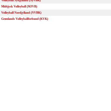
Volleyball Sydjylland (SyVBK)
Midtjysk Volleyball (MJVB)
Volleyball Nordjylland (NVBK)
Grønlands Volleyballforbund (KVK)