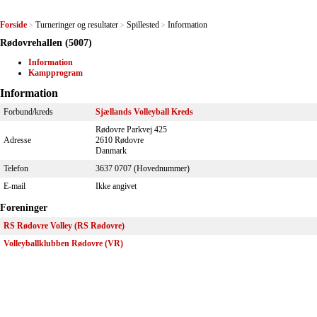
Forside
Turneringer og resultater
Spillested
Information
>
>
>
Rødovrehallen (5007)
Information
Kampprogram
Information
Forbund/kreds
Sjællands Volleyball Kreds
Rødovre Parkvej 425
Adresse
2610 Rødovre
Danmark
Telefon
3637 0707 (Hovednummer)
E-mail
Ikke angivet
Foreninger
RS Rødovre Volley (RS Rødovre)
Volleyballklubben Rødovre (VR)