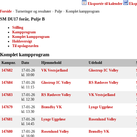
Eksportér til kalender
Eksp
Forside
Turneringer og resultater
Pulje
Komplet kampprogram
>
>
>
SM DU17 forår, Pulje B
Stilling
Kampprogram
Komplet kampprogram
Holdoversigt
Til opslagstavlen
Komplet kampprogram
Kampnr.
Dato
Hjemmehold
Udehold
147682
17-01-26
VK Vestsjælland
Glostrup IC Volley
kl. 10:00
147684
17-01-26
Glostrup IC Volley
RS Rødovre Volley
kl. 11:15
147683
17-01-26
RS Rødovre Volley
VK Vestsjælland
kl. 12:30
147679
17-01-26
Brøndby VK
Lynge Uggeløse
kl. 13:30
147681
17-01-26
Lynge Uggeløse
Rosenlund Volley
kl. 14:45
147680
17-01-26
Rosenlund Volley
Brøndby VK
kl. 16:00