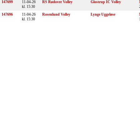
147699
11-04-26
RS Rødovre Volley
Glostrup IC Volley
kl. 15:30
147696
11-04-26
Rosenlund Volley
Lynge Uggeløse
kl. 15:30