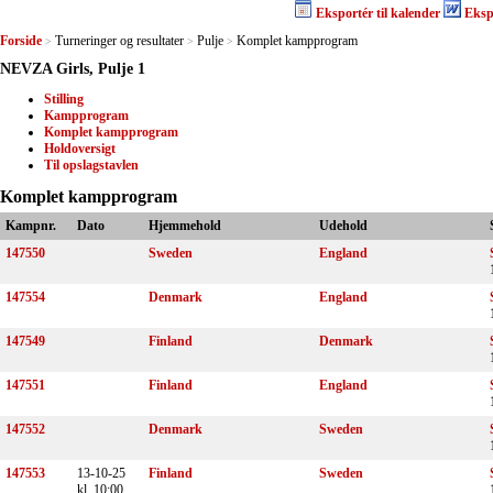
Eksportér til kalender
Eksp
Forside
Turneringer og resultater
Pulje
Komplet kampprogram
>
>
>
NEVZA Girls, Pulje 1
Stilling
Kampprogram
Komplet kampprogram
Holdoversigt
Til opslagstavlen
Komplet kampprogram
Kampnr.
Dato
Hjemmehold
Udehold
147550
Sweden
England
147554
Denmark
England
147549
Finland
Denmark
147551
Finland
England
147552
Denmark
Sweden
147553
13-10-25
Finland
Sweden
kl. 10:00