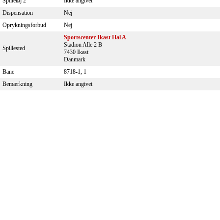
Spilletøj 2
Ikke angivet
Dispensation
Nej
Oprykningsforbud
Nej
Sportscenter Ikast Hal A
Stadion Alle 2 B
Spillested
7430 Ikast
Danmark
Bane
8718-1, 1
Bemærkning
Ikke angivet