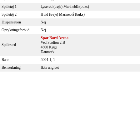
Spilletøj 1
Lyserød (trøje) Marineblå (buks)
Spilletøj 2
Hvid (trøje) Marineblå (buks)
Dispensation
Nej
Oprykningsforbud
Nej
Spar Nord Arena
Ved Stadion 2 B
Spillested
4600 Køge
Danmark
Bane
5904-1, 1
Bemærkning
Ikke angivet