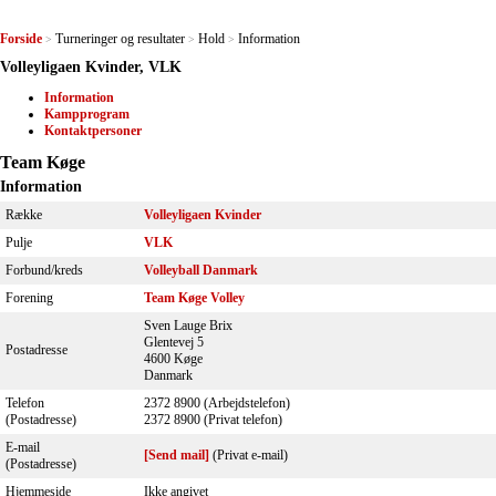
Forside
Turneringer og resultater
Hold
Information
>
>
>
Volleyligaen Kvinder, VLK
Information
Kampprogram
Kontaktpersoner
Team Køge
Information
Række
Volleyligaen Kvinder
Pulje
VLK
Forbund/kreds
Volleyball Danmark
Forening
Team Køge Volley
Sven Lauge Brix
Glentevej 5
Postadresse
4600 Køge
Danmark
Telefon
2372 8900 (Arbejdstelefon)
(Postadresse)
2372 8900 (Privat telefon)
E-mail
[Send mail]
(Privat e-mail)
(Postadresse)
Hjemmeside
Ikke angivet