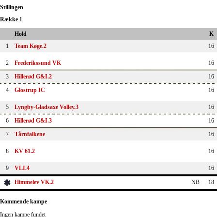
Stillingen
Række 1
Hold
K
1
Team Køge.2
16
2
Frederikssund VK
16
3
Hillerød G&I.2
16
4
Glostrup IC
16
5
Lyngby-Gladsaxe Volley.3
16
6
Hillerød G&I.3
16
7
Tårnfalkene
16
8
KV 61.2
16
9
VLI.4
16
Himmelev VK.2
NB
18
Kommende kampe
Ingen kampe fundet