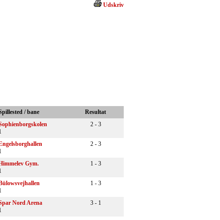
Udskriv
Spillested / bane
Resultat
Sophienborgskolen
2 - 3
1
Engelsborghallen
2 - 3
1
Himmelev Gym.
1 - 3
1
Bülowsvejhallen
1 - 3
1
Spar Nord Arena
3 - 1
1