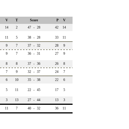
V
T
Score
P
V
14
2
47
-
28
42
14
11
5
38
-
28
33
11
9
7
37
-
32
28
9
9
7
36
-
31
27
9
8
8
37
-
36
26
8
7
9
32
-
37
24
7
6
10
35
-
38
22
6
5
11
22
-
45
17
5
3
13
27
-
44
13
3
11
7
40
-
32
36
11