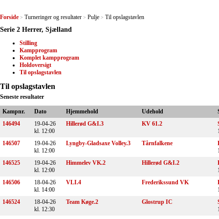
Forside
Turneringer og resultater
Pulje
Til opslagstavlen
>
>
>
Serie 2 Herrer, Sjælland
Stilling
Kampprogram
Komplet kampprogram
Holdoversigt
Til opslagstavlen
Til opslagstavlen
Seneste resultater
Kampnr.
Dato
Hjemmehold
Udehold
146494
19-04-26
Hillerød G&I.3
KV 61.2
kl. 12:00
146507
19-04-26
Lyngby-Gladsaxe Volley.3
Tårnfalkene
kl. 12:00
146525
19-04-26
Himmelev VK.2
Hillerød G&I.2
kl. 12:00
146506
18-04-26
VLI.4
Frederikssund VK
kl. 14:00
146524
18-04-26
Team Køge.2
Glostrup IC
kl. 12:30