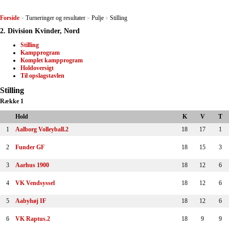
Forside
Turneringer og resultater
Pulje
Stilling
>
>
>
2. Division Kvinder, Nord
Stilling
Kampprogram
Komplet kampprogram
Holdoversigt
Til opslagstavlen
Stilling
Række 1
Hold
K
V
T
1
Aalborg Volleyball.2
18
17
1
2
Funder GF
18
15
3
3
Aarhus 1900
18
12
6
4
VK Vendsyssel
18
12
6
5
Aabyhøj IF
18
12
6
6
VK Raptus.2
18
9
9