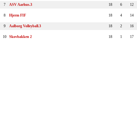
7
ASV Aarhus.3
18
6
12
8
Hjerm FIF
18
4
14
9
Aalborg Volleyball.3
18
2
16
10
Skovbakken 2
18
1
17