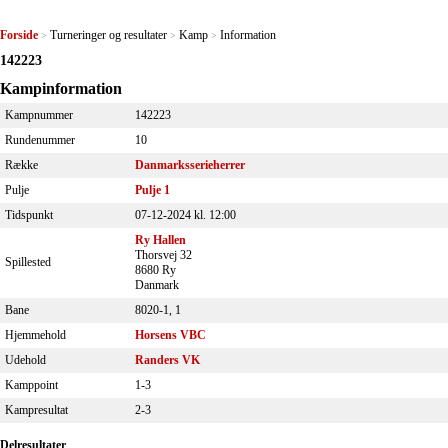
Forside
Turneringer og resultater
Kamp
Information
>
>
>
142223
Kampinformation
Kampnummer
142223
Rundenummer
10
Række
Danmarksserieherrer
Pulje
Pulje 1
Tidspunkt
07-12-2024 kl. 12:00
Ry Hallen
Thorsvej 32
Spillested
8680 Ry
Danmark
Bane
8020-1, 1
Hjemmehold
Horsens VBC
Udehold
Randers VK
Kamppoint
1-3
Kampresultat
2-3
Delresultater