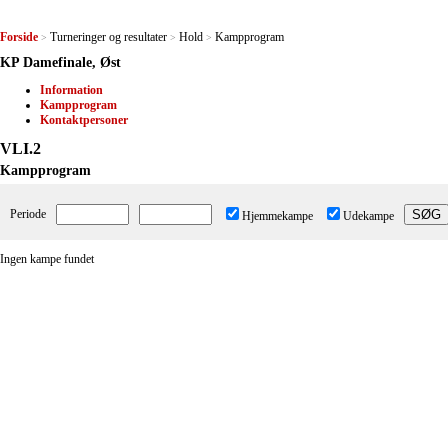
Forside
Turneringer og resultater
Hold
Kampprogram
>
>
>
KP Damefinale, Øst
Information
Kampprogram
Kontaktpersoner
VLI.2
Kampprogram
Periode
Hjemmekampe
Udekampe
Ingen kampe fundet