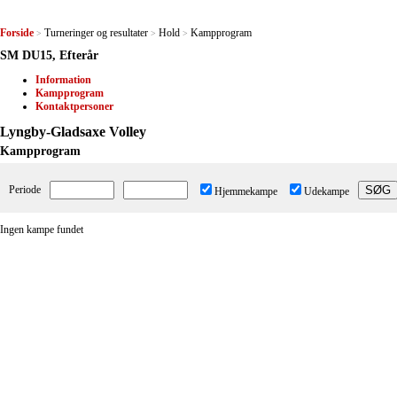
Forside
Turneringer og resultater
Hold
Kampprogram
>
>
>
SM DU15, Efterår
Information
Kampprogram
Kontaktpersoner
Lyngby-Gladsaxe Volley
Kampprogram
Periode
Hjemmekampe
Udekampe
Ingen kampe fundet