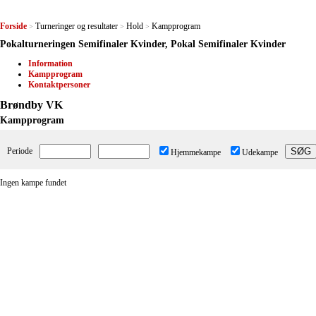
Forside
Turneringer og resultater
Hold
Kampprogram
>
>
>
Pokalturneringen Semifinaler Kvinder, Pokal Semifinaler Kvinder
Information
Kampprogram
Kontaktpersoner
Brøndby VK
Kampprogram
Periode
Hjemmekampe
Udekampe
Ingen kampe fundet