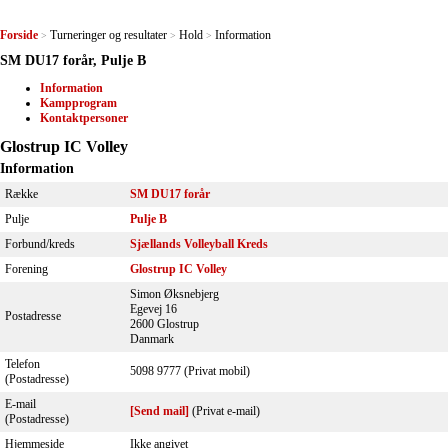
Forside
Turneringer og resultater
Hold
Information
>
>
>
SM DU17 forår, Pulje B
Information
Kampprogram
Kontaktpersoner
Glostrup IC Volley
Information
Række
SM DU17 forår
Pulje
Pulje B
Forbund/kreds
Sjællands Volleyball Kreds
Forening
Glostrup IC Volley
Simon Øksnebjerg
Egevej 16
Postadresse
2600 Glostrup
Danmark
Telefon
5098 9777 (Privat mobil)
(Postadresse)
E-mail
[Send mail]
(Privat e-mail)
(Postadresse)
Hjemmeside
Ikke angivet