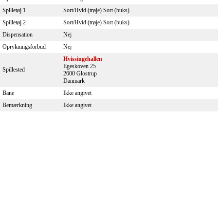
Spilletøj 1
Sort/Hvid (trøje) Sort (buks)
Spilletøj 2
Sort/Hvid (trøje) Sort (buks)
Dispensation
Nej
Oprykningsforbud
Nej
Hvissingehallen
Egeskoven 25
Spillested
2600 Glostrup
Danmark
Bane
Ikke angivet
Bemærkning
Ikke angivet