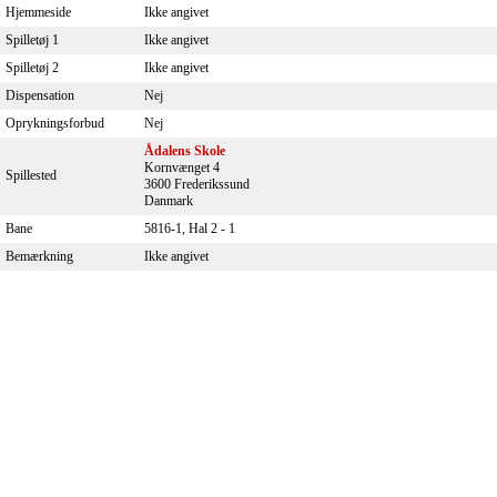
Hjemmeside
Ikke angivet
Spilletøj 1
Ikke angivet
Spilletøj 2
Ikke angivet
Dispensation
Nej
Oprykningsforbud
Nej
Ådalens Skole
Kornvænget 4
Spillested
3600 Frederikssund
Danmark
Bane
5816-1, Hal 2 - 1
Bemærkning
Ikke angivet