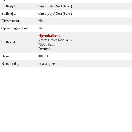
Spilletøj 1
Grøn (trøje) Sort (buks)
Spilletøj 2
Grøn (trøje) Sort (buks)
Dispensation
Nej
Oprykningsforbud
Nej
Hjermhallerne
Vestre Hovedgade 34 B
Spillested
7560 Hjerm
Danmark
Bane
8013-1, 1
Bemærkning
Ikke angivet