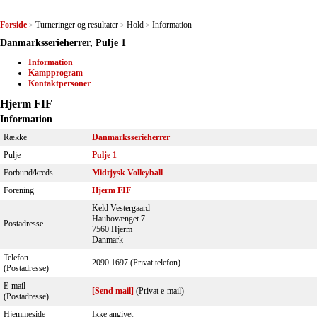
Forside
Turneringer og resultater
Hold
Information
>
>
>
Danmarksserieherrer, Pulje 1
Information
Kampprogram
Kontaktpersoner
Hjerm FIF
Information
Række
Danmarksserieherrer
Pulje
Pulje 1
Forbund/kreds
Midtjysk Volleyball
Forening
Hjerm FIF
Keld Vestergaard
Haubovænget 7
Postadresse
7560 Hjerm
Danmark
Telefon
2090 1697 (Privat telefon)
(Postadresse)
E-mail
[Send mail]
(Privat e-mail)
(Postadresse)
Hjemmeside
Ikke angivet