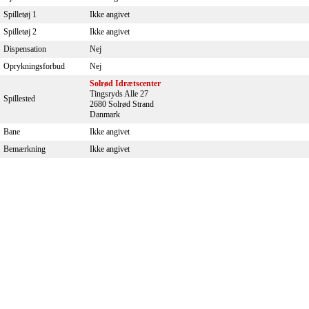
Spilletøj 1
Ikke angivet
Spilletøj 2
Ikke angivet
Dispensation
Nej
Oprykningsforbud
Nej
Solrød Idrætscenter
Tingsryds Alle 27
Spillested
2680 Solrød Strand
Danmark
Bane
Ikke angivet
Bemærkning
Ikke angivet