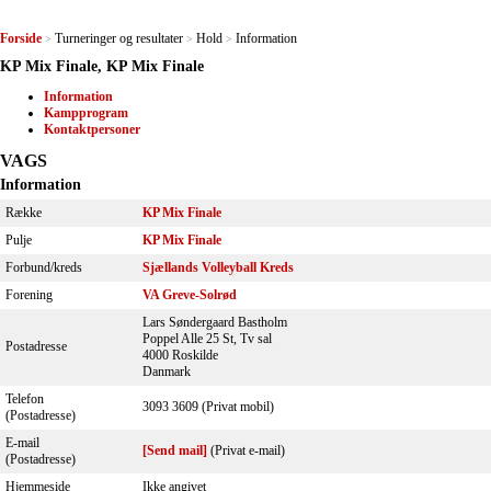
Forside
Turneringer og resultater
Hold
Information
>
>
>
KP Mix Finale, KP Mix Finale
Information
Kampprogram
Kontaktpersoner
VAGS
Information
Række
KP Mix Finale
Pulje
KP Mix Finale
Forbund/kreds
Sjællands Volleyball Kreds
Forening
VA Greve-Solrød
Lars Søndergaard Bastholm
Poppel Alle 25 St, Tv sal
Postadresse
4000 Roskilde
Danmark
Telefon
3093 3609 (Privat mobil)
(Postadresse)
E-mail
[Send mail]
(Privat e-mail)
(Postadresse)
Hjemmeside
Ikke angivet