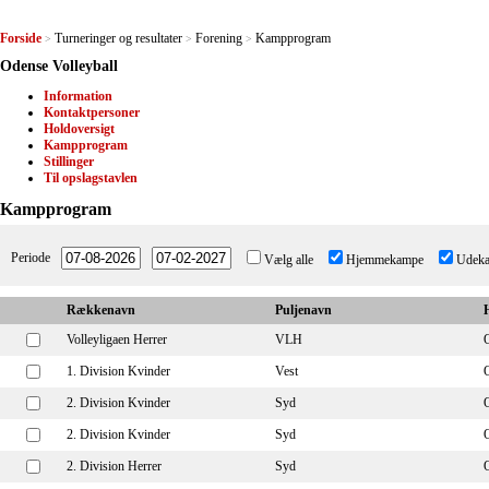
Forside
Turneringer og resultater
Forening
Kampprogram
>
>
>
Odense Volleyball
Information
Kontaktpersoner
Holdoversigt
Kampprogram
Stillinger
Til opslagstavlen
Kampprogram
Periode
Vælg alle
Hjemmekampe
Udek
Rækkenavn
Puljenavn
Volleyligaen Herrer
VLH
1. Division Kvinder
Vest
2. Division Kvinder
Syd
O
2. Division Kvinder
Syd
O
2. Division Herrer
Syd
O