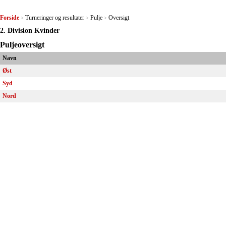
Forside
Turneringer og resultater
Pulje
Oversigt
>
>
>
2. Division Kvinder
Puljeoversigt
Navn
Øst
Syd
Nord