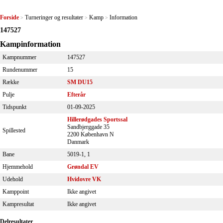
Forside
Turneringer og resultater
Kamp
Information
>
>
>
147527
Kampinformation
Kampnummer
147527
Rundenummer
15
Række
SM DU15
Pulje
Efterår
Tidspunkt
01-09-2025
Hillerødgades Sportssal
Sandbjerggade 35
Spillested
2200 København N
Danmark
Bane
5019-1, 1
Hjemmehold
Grøndal EV
Udehold
Hvidovre VK
Kamppoint
Ikke angivet
Kampresultat
Ikke angivet
Delresultater