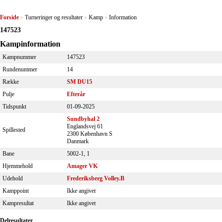
Forside
Turneringer og resultater
Kamp
Information
>
>
>
147523
Kampinformation
Kampnummer
147523
Rundenummer
14
Række
SM DU15
Pulje
Efterår
Tidspunkt
01-09-2025
Sundbyhal 2
Englandsvej 61
Spillested
2300 København S
Danmark
Bane
5002-1, 1
Hjemmehold
Amager VK
Udehold
Frederiksberg Volley.B
Kamppoint
Ikke angivet
Kampresultat
Ikke angivet
Delresultater