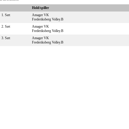
Hold/spiller
1. Sæt
Amager VK
Frederiksberg Volley.B
2. Sæt
Amager VK
Frederiksberg Volley.B
3. Sæt
Amager VK
Frederiksberg Volley.B