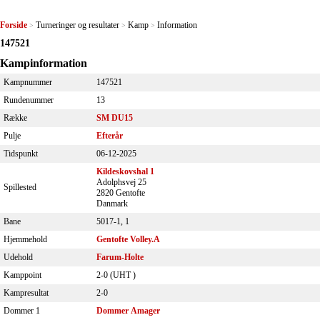
Forside
Turneringer og resultater
Kamp
Information
>
>
>
147521
Kampinformation
Kampnummer
147521
Rundenummer
13
Række
SM DU15
Pulje
Efterår
Tidspunkt
06-12-2025
Kildeskovshal 1
Adolphsvej 25
Spillested
2820 Gentofte
Danmark
Bane
5017-1, 1
Hjemmehold
Gentofte Volley.A
Udehold
Farum-Holte
Kamppoint
2-0 (
UHT
)
Kampresultat
2-0
Dommer 1
Dommer Amager