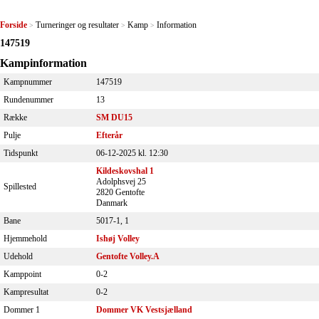
Forside
Turneringer og resultater
Kamp
Information
>
>
>
147519
Kampinformation
Kampnummer
147519
Rundenummer
13
Række
SM DU15
Pulje
Efterår
Tidspunkt
06-12-2025 kl. 12:30
Kildeskovshal 1
Adolphsvej 25
Spillested
2820 Gentofte
Danmark
Bane
5017-1, 1
Hjemmehold
Ishøj Volley
Udehold
Gentofte Volley.A
Kamppoint
0-2
Kampresultat
0-2
Dommer 1
Dommer VK Vestsjælland