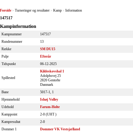
Forside
Turneringer og resultater
Kamp
Information
>
>
>
147517
Kampinformation
Kampnummer
147517
Rundenummer
13
Række
SM DU15
Pulje
Efterår
Tidspunkt
06-12-2025
Kildeskovshal 1
Adolphsvej 25
Spillested
2820 Gentofte
Danmark
Bane
5017-1, 1
Hjemmehold
Ishøj Volley
Udehold
Farum-Holte
Kamppoint
2-0 (
UHT
)
Kampresultat
2-0
Dommer 1
Dommer VK Vestsjælland