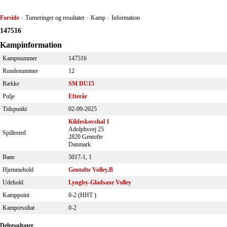
Forside
Turneringer og resultater
Kamp
Information
>
>
>
147516
Kampinformation
Kampnummer
147516
Rundenummer
12
Række
SM DU15
Pulje
Efterår
Tidspunkt
02-09-2025
Kildeskovshal 1
Adolphsvej 25
Spillested
2820 Gentofte
Danmark
Bane
5017-1, 1
Hjemmehold
Gentofte Volley.B
Udehold
Lyngby-Gladsaxe Volley
Kamppoint
0-2 (
HHT
)
Kampresultat
0-2
Delresultater