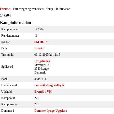
Forside
Turneringer og resultater
Kamp
Information
>
>
>
147504
Kampinformation
Kampnummer
147504
Rundenummer
11
Række
SM DU15
Pulje
Efterår
Tidspunkt
06-12-2025 kl. 11:15
Lyngehallen
Idrætsvej 14
Spillested
3540 Lynge
Danmark
Bane
5035-1, 1
Hjemmehold
Frederiksberg Volley.A
Udehold
Brøndby VK
Kamppoint
2-0
Kampresultat
2-0
Dommer 1
Dommer Lynge-Uggeløse