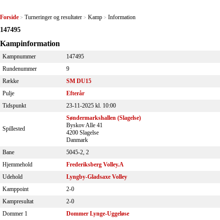
Forside
Turneringer og resultater
Kamp
Information
>
>
>
147495
Kampinformation
Kampnummer
147495
Rundenummer
9
Række
SM DU15
Pulje
Efterår
Tidspunkt
23-11-2025 kl. 10:00
Søndermarkshallen (Slagelse)
Byskov Alle 41
Spillested
4200 Slagelse
Danmark
Bane
5045-2, 2
Hjemmehold
Frederiksberg Volley.A
Udehold
Lyngby-Gladsaxe Volley
Kamppoint
2-0
Kampresultat
2-0
Dommer 1
Dommer Lynge-Uggeløse