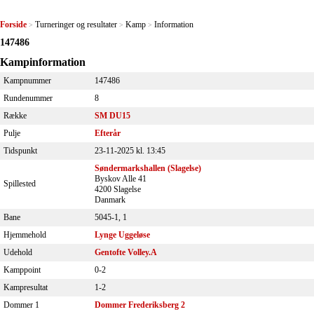
Forside
Turneringer og resultater
Kamp
Information
>
>
>
147486
Kampinformation
Kampnummer
147486
Rundenummer
8
Række
SM DU15
Pulje
Efterår
Tidspunkt
23-11-2025 kl. 13:45
Søndermarkshallen (Slagelse)
Byskov Alle 41
Spillested
4200 Slagelse
Danmark
Bane
5045-1, 1
Hjemmehold
Lynge Uggeløse
Udehold
Gentofte Volley.A
Kamppoint
0-2
Kampresultat
1-2
Dommer 1
Dommer Frederiksberg 2