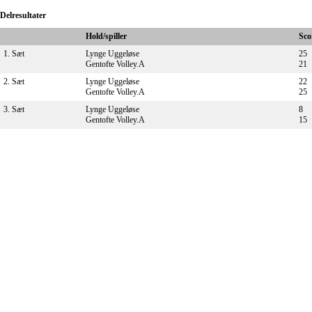
Delresultater
Hold/spiller
Sco
1. Sæt
Lynge Uggeløse
25
Gentofte Volley.A
21
2. Sæt
Lynge Uggeløse
22
Gentofte Volley.A
25
3. Sæt
Lynge Uggeløse
8
Gentofte Volley.A
15