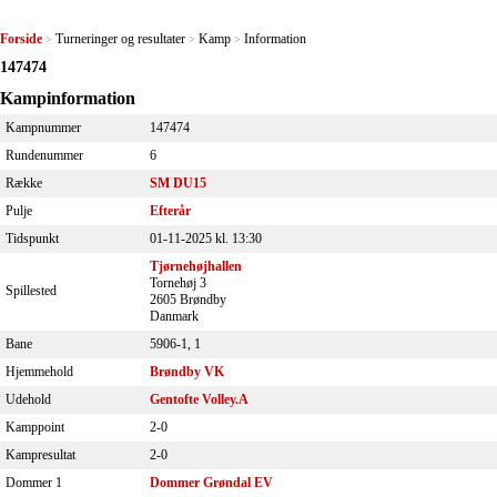
Forside
Turneringer og resultater
Kamp
Information
>
>
>
147474
Kampinformation
Kampnummer
147474
Rundenummer
6
Række
SM DU15
Pulje
Efterår
Tidspunkt
01-11-2025 kl. 13:30
Tjørnehøjhallen
Tornehøj 3
Spillested
2605 Brøndby
Danmark
Bane
5906-1, 1
Hjemmehold
Brøndby VK
Udehold
Gentofte Volley.A
Kamppoint
2-0
Kampresultat
2-0
Dommer 1
Dommer Grøndal EV