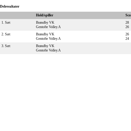
Delresultater
Hold/spiller
Sco
1. Sæt
Brøndby VK
28
Gentofte Volley.A
26
2. Sæt
Brøndby VK
26
Gentofte Volley.A
24
3. Sæt
Brøndby VK
Gentofte Volley.A