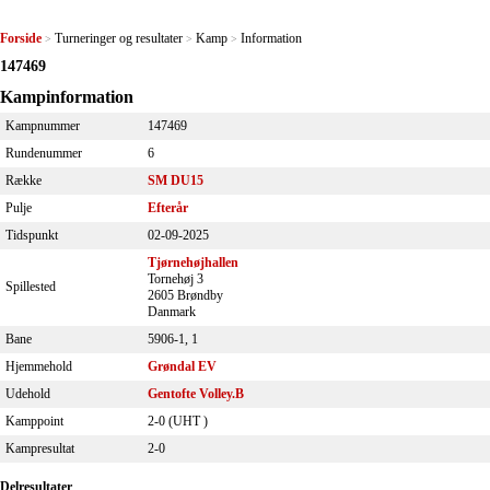
Forside
Turneringer og resultater
Kamp
Information
>
>
>
147469
Kampinformation
Kampnummer
147469
Rundenummer
6
Række
SM DU15
Pulje
Efterår
Tidspunkt
02-09-2025
Tjørnehøjhallen
Tornehøj 3
Spillested
2605 Brøndby
Danmark
Bane
5906-1, 1
Hjemmehold
Grøndal EV
Udehold
Gentofte Volley.B
Kamppoint
2-0 (
UHT
)
Kampresultat
2-0
Delresultater