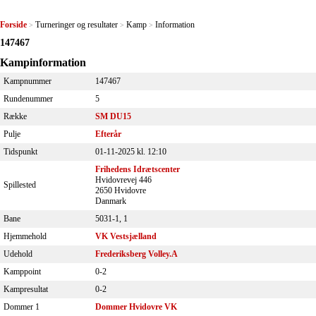
Forside
Turneringer og resultater
Kamp
Information
>
>
>
147467
Kampinformation
Kampnummer
147467
Rundenummer
5
Række
SM DU15
Pulje
Efterår
Tidspunkt
01-11-2025 kl. 12:10
Frihedens Idrætscenter
Hvidovrevej 446
Spillested
2650 Hvidovre
Danmark
Bane
5031-1, 1
Hjemmehold
VK Vestsjælland
Udehold
Frederiksberg Volley.A
Kamppoint
0-2
Kampresultat
0-2
Dommer 1
Dommer Hvidovre VK