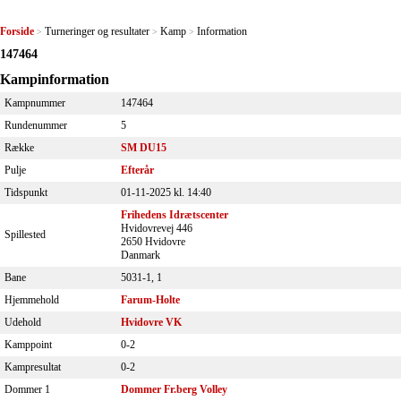
Forside
Turneringer og resultater
Kamp
Information
>
>
>
147464
Kampinformation
Kampnummer
147464
Rundenummer
5
Række
SM DU15
Pulje
Efterår
Tidspunkt
01-11-2025 kl. 14:40
Frihedens Idrætscenter
Hvidovrevej 446
Spillested
2650 Hvidovre
Danmark
Bane
5031-1, 1
Hjemmehold
Farum-Holte
Udehold
Hvidovre VK
Kamppoint
0-2
Kampresultat
0-2
Dommer 1
Dommer Fr.berg Volley