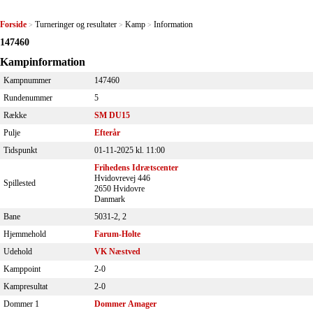
Forside
Turneringer og resultater
Kamp
Information
>
>
>
147460
Kampinformation
Kampnummer
147460
Rundenummer
5
Række
SM DU15
Pulje
Efterår
Tidspunkt
01-11-2025 kl. 11:00
Frihedens Idrætscenter
Hvidovrevej 446
Spillested
2650 Hvidovre
Danmark
Bane
5031-2, 2
Hjemmehold
Farum-Holte
Udehold
VK Næstved
Kamppoint
2-0
Kampresultat
2-0
Dommer 1
Dommer Amager