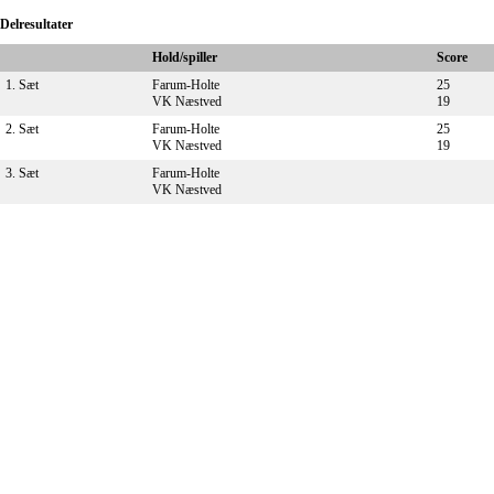
Delresultater
Hold/spiller
Score
1. Sæt
Farum-Holte
25
VK Næstved
19
2. Sæt
Farum-Holte
25
VK Næstved
19
3. Sæt
Farum-Holte
VK Næstved