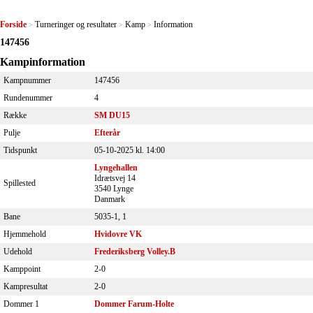
Forside
Turneringer og resultater
Kamp
Information
>
>
>
147456
Kampinformation
Kampnummer
147456
Rundenummer
4
Række
SM DU15
Pulje
Efterår
Tidspunkt
05-10-2025 kl. 14:00
Lyngehallen
Idrætsvej 14
Spillested
3540 Lynge
Danmark
Bane
5035-1, 1
Hjemmehold
Hvidovre VK
Udehold
Frederiksberg Volley.B
Kamppoint
2-0
Kampresultat
2-0
Dommer 1
Dommer Farum-Holte