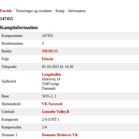
Forside
Turneringer og resultater
Kamp
Information
>
>
>
147455
Kampinformation
Kampnummer
147455
Rundenummer
3
Række
SM DU15
Pulje
Efterår
Tidspunkt
05-10-2025 kl. 16:30
Lyngehallen
Idrætsvej 14
Spillested
3540 Lynge
Danmark
Bane
5035-2, 2
Hjemmehold
VK Næstved
Udehold
Gentofte Volley.B
Kamppoint
2-0 (
UHT
)
Kampresultat
2-0
Dommer 1
Dommer Hvidovre VK