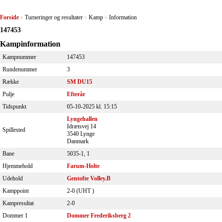
Forside
Turneringer og resultater
Kamp
Information
>
>
>
147453
Kampinformation
Kampnummer
147453
Rundenummer
3
Række
SM DU15
Pulje
Efterår
Tidspunkt
05-10-2025 kl. 15:15
Lyngehallen
Idrætsvej 14
Spillested
3540 Lynge
Danmark
Bane
5035-1, 1
Hjemmehold
Farum-Holte
Udehold
Gentofte Volley.B
Kamppoint
2-0 (
UHT
)
Kampresultat
2-0
Dommer 1
Dommer Frederiksberg 2