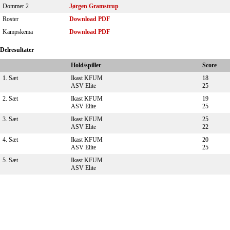
Dommer 2
Jørgen Gramstrup
Roster
Download PDF
Kampskema
Download PDF
Delresultater
Hold/spiller
Score
1. Sæt
Ikast KFUM
18
ASV Elite
25
2. Sæt
Ikast KFUM
19
ASV Elite
25
3. Sæt
Ikast KFUM
25
ASV Elite
22
4. Sæt
Ikast KFUM
20
ASV Elite
25
5. Sæt
Ikast KFUM
ASV Elite