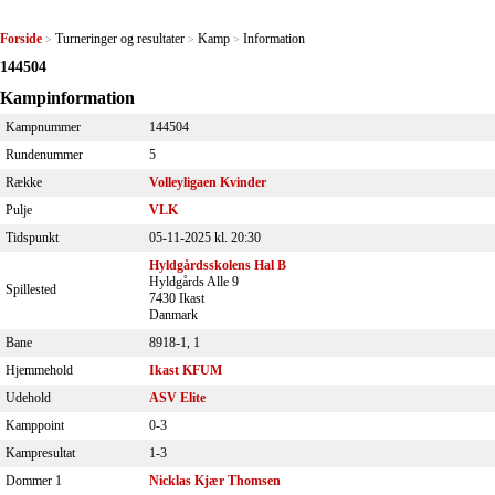
Forside
Turneringer og resultater
Kamp
Information
>
>
>
144504
Kampinformation
Kampnummer
144504
Rundenummer
5
Række
Volleyligaen Kvinder
Pulje
VLK
Tidspunkt
05-11-2025 kl. 20:30
Hyldgårdsskolens Hal B
Hyldgårds Alle 9
Spillested
7430 Ikast
Danmark
Bane
8918-1, 1
Hjemmehold
Ikast KFUM
Udehold
ASV Elite
Kamppoint
0-3
Kampresultat
1-3
Dommer 1
Nicklas Kjær Thomsen