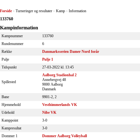
Forside
Turneringer og resultater
Kamp
Information
>
>
>
133760
Kampinformation
Kampnummer
133760
Rundenummer
6
Række
Danmarksserien Damer Nord forår
Pulje
Pulje 1
Tidspunkt
27-03-2022 kl. 13:45
Aalborg Stadionhal 2
Annebergvej 48
Spillested
9000 Aalborg
Danmark
Bane
9901-2, 2
Hjemmehold
Vesthimmerlands VK
Udehold
Nibe VK
Kamppoint
3-0
Kampresultat
3-0
Dommer 1
Dommer Aalborg Volleyball