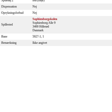
Spilletøj 2
Blå (trøje)
Dispensation
Nej
Oprykningsforbud
Nej
Sophienborgskolen
Sophienborg Alle 9
Spillested
3400 Hillerød
Danmark
Bane
5927-1, 1
Bemærkning
Ikke angivet