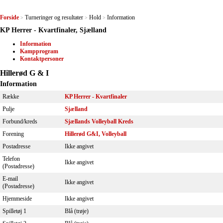
Forside
Turneringer og resultater
Hold
Information
>
>
>
KP Herrer - Kvartfinaler, Sjælland
Information
Kampprogram
Kontaktpersoner
Hillerød G & I
Information
Række
KP Herrer - Kvartfinaler
Pulje
Sjælland
Forbund/kreds
Sjællands Volleyball Kreds
Forening
Hillerød G&I, Volleyball
Postadresse
Ikke angivet
Telefon
Ikke angivet
(Postadresse)
E-mail
Ikke angivet
(Postadresse)
Hjemmeside
Ikke angivet
Spilletøj 1
Blå (trøje)