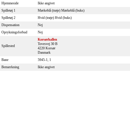
Hjemmeside
Ikke angivet
Spilletøj 1
Mørkeblå (trøje) Mørkeblå (buks)
Spilletøj 2
Hvid (trøje) Hvid (buks)
Dispensation
Nej
Oprykningsforbud
Nej
Korsørhallen
Tovesvej 30 B
Spillested
4220 Korsør
Danmark
Bane
5945-1, 1
Bemærkning
Ikke angivet