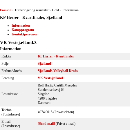
Forside
Turneringer og resultater
Hold
Information
>
>
>
KP Herrer - Kvartfinaler, Sjælland
Information
Kampprogram
Kontaktpersoner
VK Vestsjælland.3
Information
Række
KP Herrer - Kvartfinaler
Pulje
Sjælland
Forbund/kreds
Sjællands Volleyball Kreds
Forening
VK Vestsjælland
Rolf Hartig Cartilli Meegdes
Søndermarksvej 64
Postadresse
Slagelse
4200 Slagelse
Danmark
Telefon
4074 0015 (Privat telefon)
(Postadresse)
E-mail
[Send mail]
(Privat e-mail)
(Postadresse)