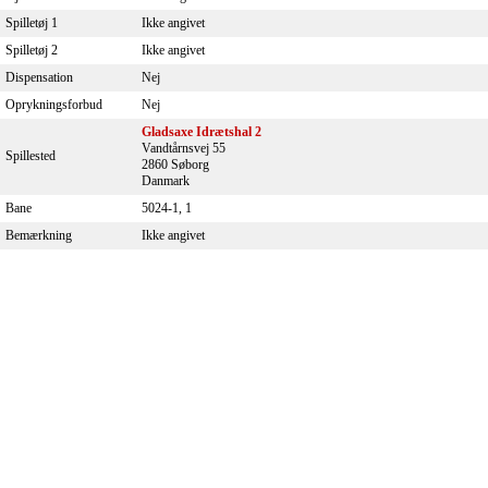
Spilletøj 1
Ikke angivet
Spilletøj 2
Ikke angivet
Dispensation
Nej
Oprykningsforbud
Nej
Gladsaxe Idrætshal 2
Vandtårnsvej 55
Spillested
2860 Søborg
Danmark
Bane
5024-1, 1
Bemærkning
Ikke angivet