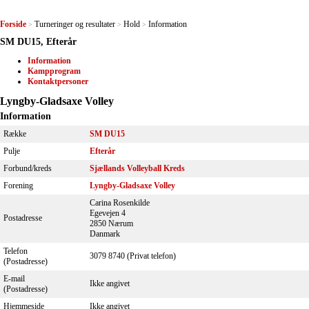
Forside
Turneringer og resultater
Hold
Information
>
>
>
SM DU15, Efterår
Information
Kampprogram
Kontaktpersoner
Lyngby-Gladsaxe Volley
Information
Række
SM DU15
Pulje
Efterår
Forbund/kreds
Sjællands Volleyball Kreds
Forening
Lyngby-Gladsaxe Volley
Carina Rosenkilde
Egevejen 4
Postadresse
2850 Nærum
Danmark
Telefon
3079 8740 (Privat telefon)
(Postadresse)
E-mail
Ikke angivet
(Postadresse)
Hjemmeside
Ikke angivet