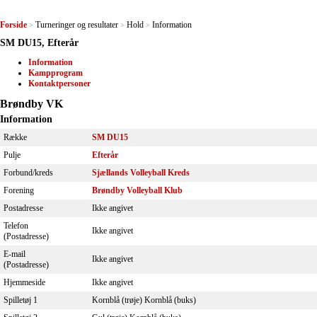
Forside
Turneringer og resultater
Hold
Information
>
>
>
SM DU15, Efterår
Information
Kampprogram
Kontaktpersoner
Brøndby VK
Information
Række
SM DU15
Pulje
Efterår
Forbund/kreds
Sjællands Volleyball Kreds
Forening
Brøndby Volleyball Klub
Postadresse
Ikke angivet
Telefon
Ikke angivet
(Postadresse)
E-mail
Ikke angivet
(Postadresse)
Hjemmeside
Ikke angivet
Spilletøj 1
Kornblå (trøje) Kornblå (buks)