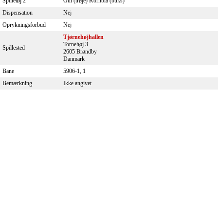
Spilletøj 2
Gul (trøje) Kornblå (buks)
Dispensation
Nej
Oprykningsforbud
Nej
Tjørnehøjhallen
Tornehøj 3
Spillested
2605 Brøndby
Danmark
Bane
5906-1, 1
Bemærkning
Ikke angivet