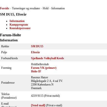
Forside
Turneringer og resultater
Hold
Information
>
>
>
SM DU15, Efterår
Information
Kampprogram
Kontaktpersoner
Farum-Holte
Information
Række
SM DU15
Pulje
Efterår
Forbund/kreds
Sjællands Volleyball Kreds
Holdfællesskab
Forening
Farum VK (primær)
Holte IF
Rasmus Høyer
Blågårdsgade 2 A, 4 sal TV.
Postadresse
2200 København N
Danmark
Telefon
4219 9115 (Privat mobil)
(Postadresse)
E-mail
[Send mail]
(Privat e-mail)