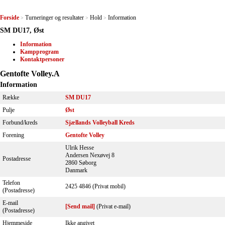
Forside
Turneringer og resultater
Hold
Information
>
>
>
SM DU17, Øst
Information
Kampprogram
Kontaktpersoner
Gentofte Volley.A
Information
Række
SM DU17
Pulje
Øst
Forbund/kreds
Sjællands Volleyball Kreds
Forening
Gentofte Volley
Ulrik Hesse
Andersen Nexøvej 8
Postadresse
2860 Søborg
Danmark
Telefon
2425 4846 (Privat mobil)
(Postadresse)
E-mail
[Send mail]
(Privat e-mail)
(Postadresse)
Hjemmeside
Ikke angivet