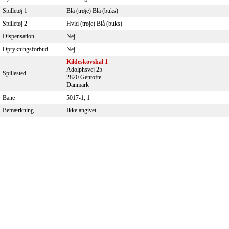
Spilletøj 1
Blå (trøje) Blå (buks)
Spilletøj 2
Hvid (trøje) Blå (buks)
Dispensation
Nej
Oprykningsforbud
Nej
Kildeskovshal 1
Adolphsvej 25
Spillested
2820 Gentofte
Danmark
Bane
5017-1, 1
Bemærkning
Ikke angivet