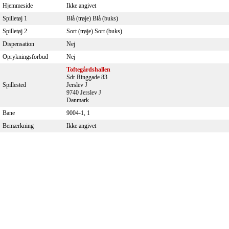
Hjemmeside
Ikke angivet
Spilletøj 1
Blå (trøje) Blå (buks)
Spilletøj 2
Sort (trøje) Sort (buks)
Dispensation
Nej
Oprykningsforbud
Nej
Toftegårdshallen
Sdr Ringgade 83
Spillested
Jerslev J
9740 Jerslev J
Danmark
Bane
9004-1, 1
Bemærkning
Ikke angivet