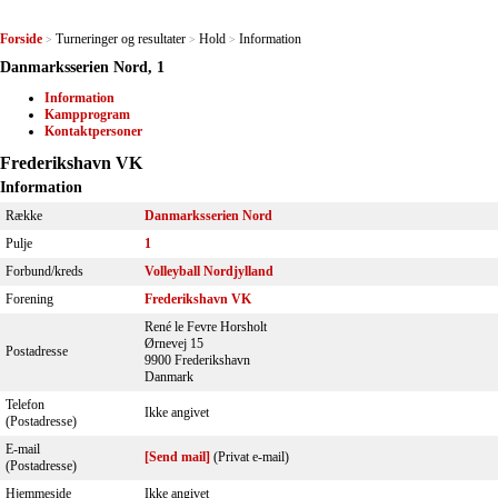
Forside
Turneringer og resultater
Hold
Information
>
>
>
Danmarksserien Nord, 1
Information
Kampprogram
Kontaktpersoner
Frederikshavn VK
Information
Række
Danmarksserien Nord
Pulje
1
Forbund/kreds
Volleyball Nordjylland
Forening
Frederikshavn VK
René le Fevre Horsholt
Ørnevej 15
Postadresse
9900 Frederikshavn
Danmark
Telefon
Ikke angivet
(Postadresse)
E-mail
[Send mail]
(Privat e-mail)
(Postadresse)
Hjemmeside
Ikke angivet